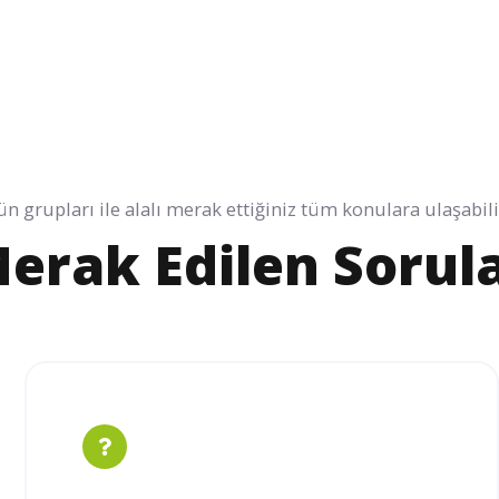
n grupları ile alalı merak ettiğiniz tüm konulara ulaşabili
erak Edilen Sorul
Ürün Ve Projelerinize Özel Kablo
Üretimi İle Yanınızdayız!