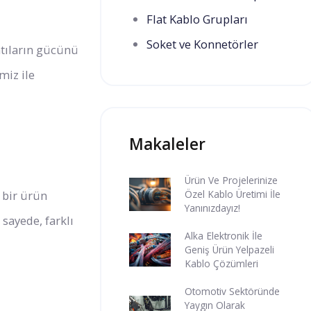
Flat Kablo Grupları
Soket ve Konnetörler
ntıların gücünü
miz ile
Makaleler
Ürün Ve Projelerinize
ş bir ürün
Özel Kablo Üretimi İle
Yanınızdayız!
 sayede, farklı
Alka Elektronik İle
Geniş Ürün Yelpazeli
Kablo Çözümleri
Otomotiv Sektöründe
Yaygın Olarak