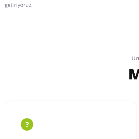
getiriyoruz.
Ürü
M
Alka Elektronik İle Geniş Ürün
Yelpazeli Kablo Çözümleri