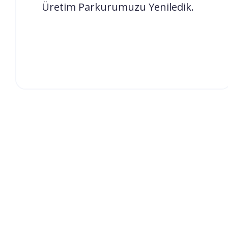
Üretim Parkurumuzu Yeniledik.
beklentilerinin her geçen gün değiştiği bir
çağda, bizler de Alka Elek...