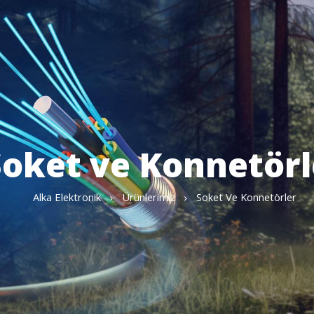
Soket ve Konnetörl
Alka Elektronik
Ürünlerimiz
Soket Ve Konnetörler