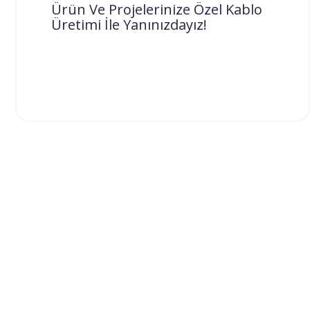
Ürün Ve Projelerinize Özel Kablo
Alka Elektronik olarak, sizlere sadece
Üretimi İle Yanınızdayız!
standart ürünler sunmanın ötesine
geçiyoruz. Projelerinizin ihtiya...