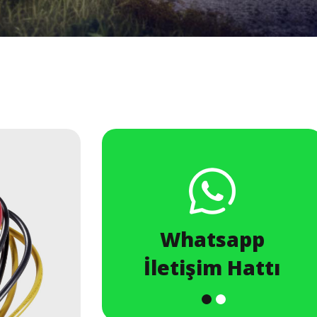
ze
Whatsapp
şın
İletişim Hattı