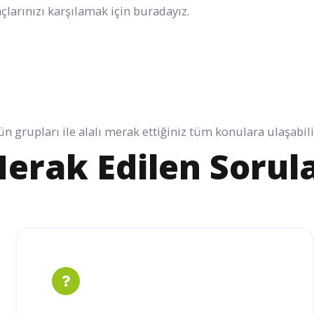
açlarınızı karşılamak için buradayız.
n grupları ile alalı merak ettiğiniz tüm konulara ulaşabili
erak Edilen Sorul
Ürün Ve Projelerinize Özel Kablo
Üretimi İle Yanınızdayız!