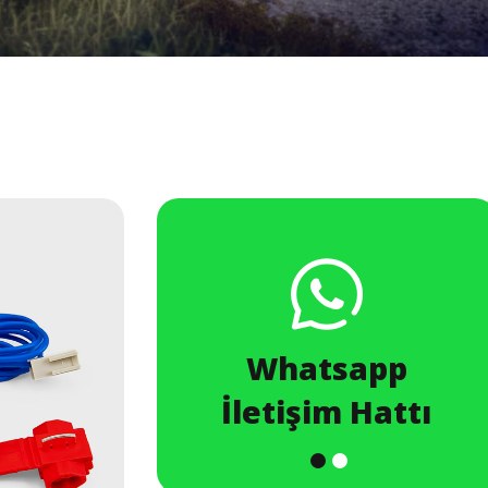
ze
Whatsapp
şın
İletişim Hattı