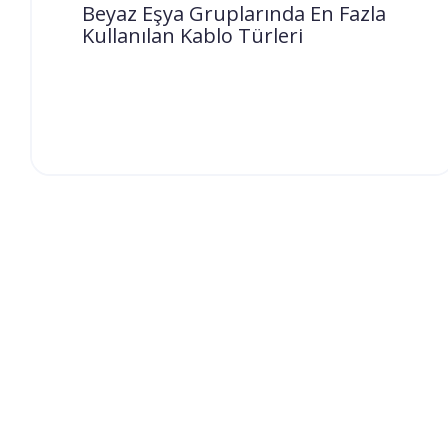
Beyaz Eşya Gruplarında En Fazla
Defterler şüphesiz kesin olarak her yaş
Kullanılan Kablo Türleri
grubuna ve alana hitap eden bir eşya
olarak nitelendirilmektedir....