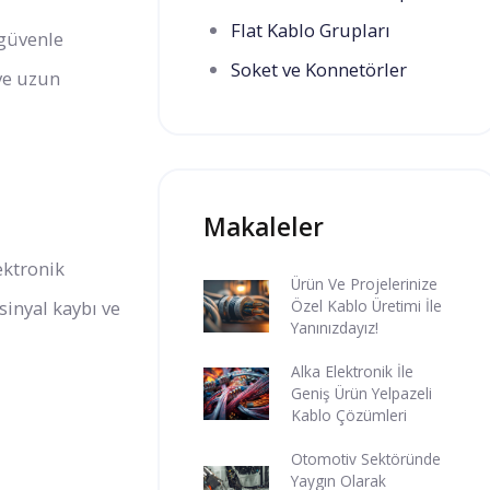
Flat Kablo Grupları
 güvenle
Soket ve Konnetörler
 ve uzun
Makaleler
lektronik
Ürün Ve Projelerinize
sinyal kaybı ve
Özel Kablo Üretimi İle
Yanınızdayız!
Alka Elektronik İle
Geniş Ürün Yelpazeli
Kablo Çözümleri
Otomotiv Sektöründe
Yaygın Olarak