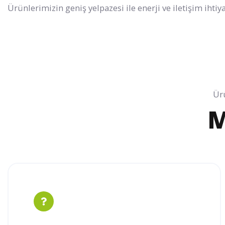
Ürünlerimizin geniş yelpazesi ile enerji ve iletişim ihtiy
Ürü
M
Alka Elektronik İle Geniş Ürün
Yelpazeli Kablo Çözümleri